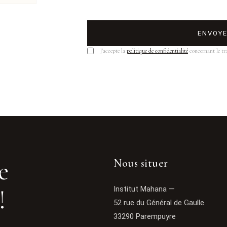
ENVOY
J'accepte la
politique de confidentialité
concernant le tr
e
Nous situer
!
Institut Mahana —
52 rue du Général de Gaulle
33290 Parempuyre