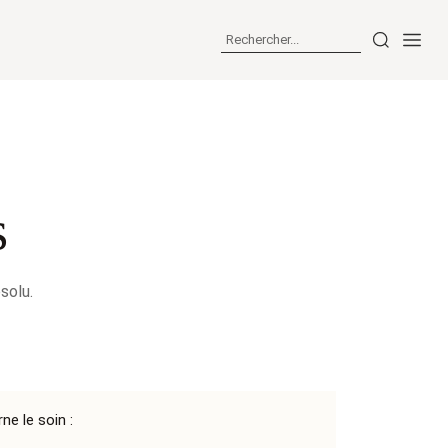
s
solu.
e le soin :