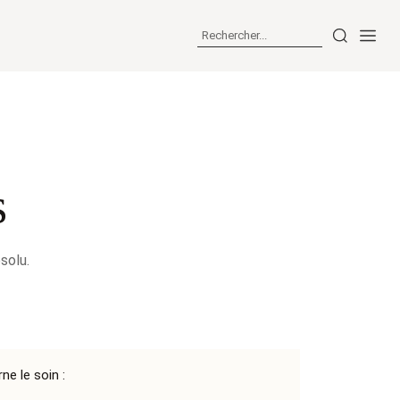
s
solu.
e le soin :