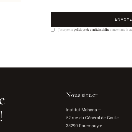
ENVOY
J'accepte la
politique de confidentialité
concernant le tr
e
Nous situer
!
Institut Mahana —
52 rue du Général de Gaulle
33290 Parempuyre