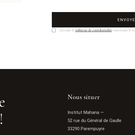
ENVOY
J'accepte la
politique de confidentialité
concernant le tr
e
Nous situer
!
Institut Mahana —
52 rue du Général de Gaulle
33290 Parempuyre