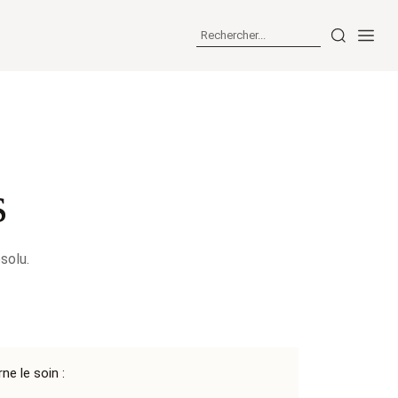
s
solu.
e le soin :